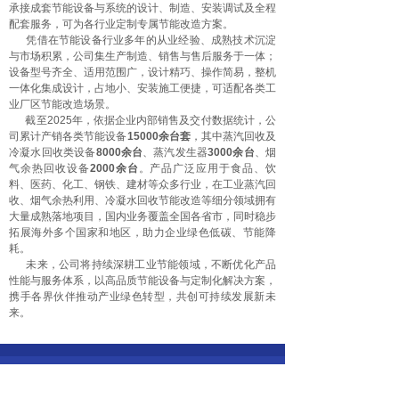
承接成套节能设备与系统的设计、制造、安装调试及全程
配套服务，可为各行业定制专属节能改造方案。
凭借在节能设备行业多年的从业经验、成熟技术沉淀
与市场积累，公司集生产制造、销售与售后服务于一体；
设备型号齐全、适用范围广，设计精巧、操作简易，整机
一体化集成设计，占地小、安装施工便捷，可适配各类工
业厂区节能改造场景。
截至2025年，依据企业内部销售及交付数据统计，公
司累计产销各类节能设备
15000余台套
，其中蒸汽回收及
冷凝水回收类设备
8000余台
、蒸汽发生器
3000余台
、烟
气余热回收设备
2000余台
。产品广泛应用于食品、饮
料、医药、化工、钢铁、建材等众多行业，在工业蒸汽回
收、烟气余热利用、冷凝水回收节能改造等细分领域拥有
大量成熟落地项目，国内业务覆盖全国各省市，同时稳步
拓展海外多个国家和地区，助力企业绿色低碳、节能降
耗。
未来，公司将持续深耕工业节能领域，不断优化产品
性能与服务体系，以高品质节能设备与定制化解决方案，
携手各界伙伴推动产业绿色转型，共创可持续发展新未
来。
联系我们