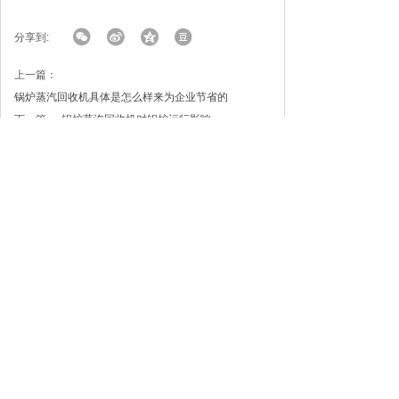
分享到:
上一篇：
锅炉蒸汽回收机具体是怎么样来为企业节省的
下一篇：
锅炉蒸汽回收机对锅炉运行影响
联系我们
手机：182-5383-5299
电话：0538-3308566
传真：0538-3308566
网址：http://www.tasclsb.com
邮箱：326651245@qq.com
地址：泰安市肥城市高新技术开发区