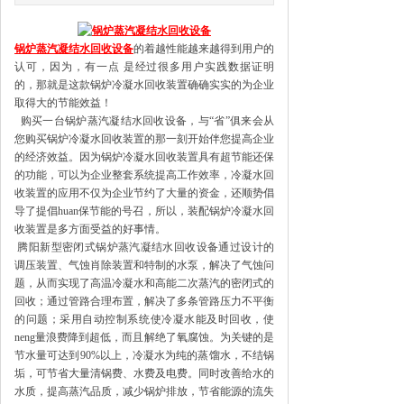
锅
炉蒸汽凝结水回收设备
的着越性能越来越得到用户的
认可，因为，有一点
是经过很多用户实践数据证明
的，那就是这款锅炉冷凝水回收装置确确实实的为企业
取得大的节能效益！
购买一台锅炉蒸汽凝结水回收设备，与“省”俱来会从
您购买锅炉冷凝水回收装置的那一刻开始伴您提高企业
的经济效益。因为锅炉冷凝水回收装置具有超节能还保
的功能，可以为企业整套系统提高工作效率，冷凝水回
收装置的应用不仅为企业节约了大量的资金，还顺势倡
导了提倡
huan
保节能的号召，所以，装配锅炉冷凝水回
收装置是多方面受益的好事情。
腾阳新型密闭式锅炉蒸汽凝结水回收设备通过设计的
调压装置、气蚀肖除装置和特制的水泵，解决了气蚀问
题，从而实现了高温冷凝水和高能二次蒸汽的密闭式的
回收；通过管路合理布置，解决了多条管路压力不平衡
的问题；采用自动控制系统使冷凝水能及时回收，使
neng
量浪费降到超低，而且解绝了氧腐蚀。为关键的是
节水量可达到
90%
以上，冷凝水为纯的蒸馏水，不结锅
垢，可节省大量清锅费、水费及电费。同时改善给水的
水质，提高蒸汽品质，减少锅炉排放，节省能源的流失